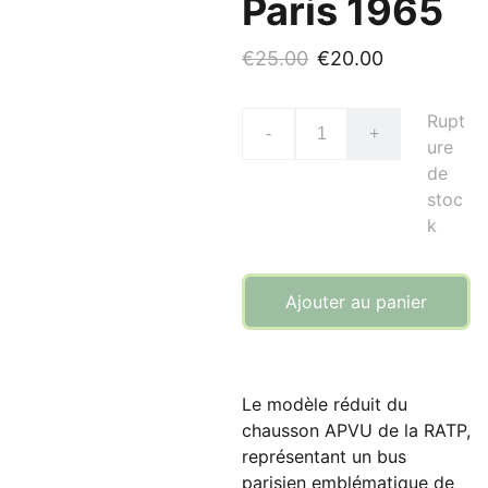
Paris 1965
€25.00
€20.00
Rupt
-
+
ure
de
stoc
k
Ajouter au panier
Le modèle réduit du
chausson APVU de la RATP,
représentant un bus
parisien emblématique de