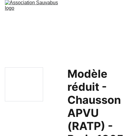
Accueil
Blog
Nos véhicules
Évènements
Adhésion
Boutique
Photos/Vidéos
Contact
Modèle
réduit -
Chausson
APVU
(RATP) -