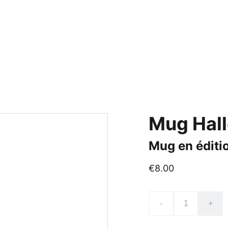
eil
Blog
Nos véhicules
Évènements
Adhésion
Boutique
Photos/Vidéos
Co
Mug Hal
Mug en éditio
€8.00
-
+