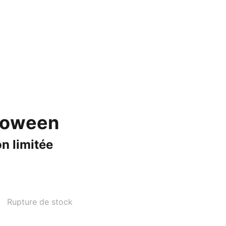
ntact
loween
n limitée
Rupture de stock