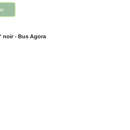
er
" noir - Bus Agora
Suivez-nous sur les réseaux sociaux