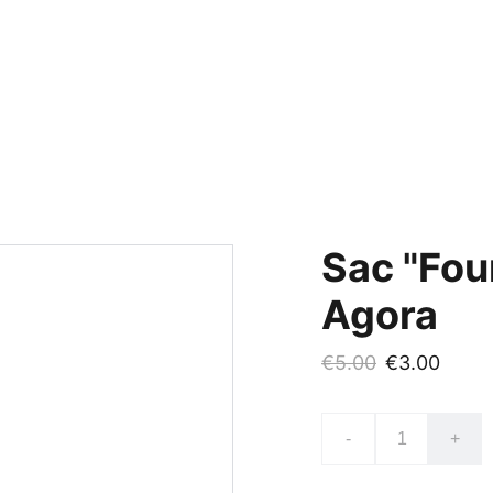
eil
Blog
Nos véhicules
Évènements
Adhésion
Boutique
Photos/Vidéos
Co
Sac "Four
Agora
€5.00
€3.00
-
+