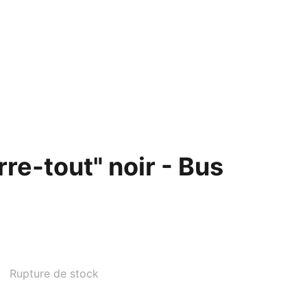
ntact
re-tout" noir - Bus
Rupture de stock