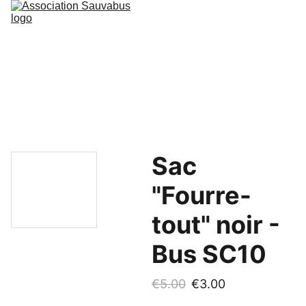
Accueil
Blog
Nos véhicules
Évènements
Adhésion
Boutique
Photos/Vidéos
Contact
Sac
"Fourre-
tout" noir -
Bus SC10
€5.00
€3.00