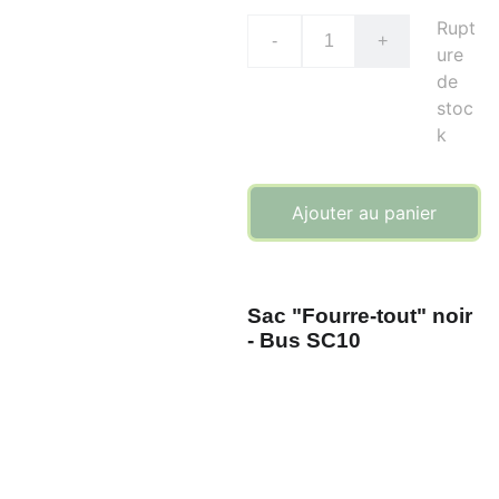
Rupt
-
+
ure
de
stoc
k
Ajouter au panier
Sac "Fourre-tout" noir
- Bus SC10